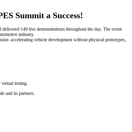
ES Summit a Success!
ivered 149 live demonstrations throughout the day. The event
tomotive industry.
on: accelerating vehicle development without physical prototypes,
rtual testing.
 and its partners.
.