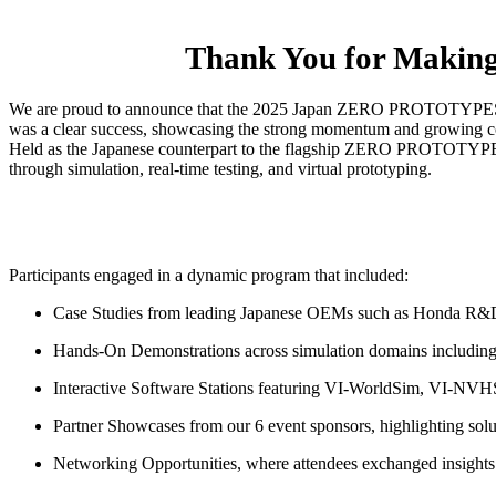
Thank You for Makin
We are proud to announce that the 2025 Japan ZERO PROTOTYPES Su
was a clear success, showcasing the strong momentum and growing co
Held as the Japanese counterpart to the flagship ZERO PROTOTYPES S
through simulation, real-time testing, and virtual prototyping.
Participants engaged in a dynamic program that included:
Case Studies from leading Japanese OEMs such as Honda R&D,
Hands-On Demonstrations across simulation domains including 
Interactive Software Stations featuring VI-WorldSim, VI-NV
Partner Showcases from our 6 event sponsors, highlighting solut
Networking Opportunities, where attendees exchanged insights o