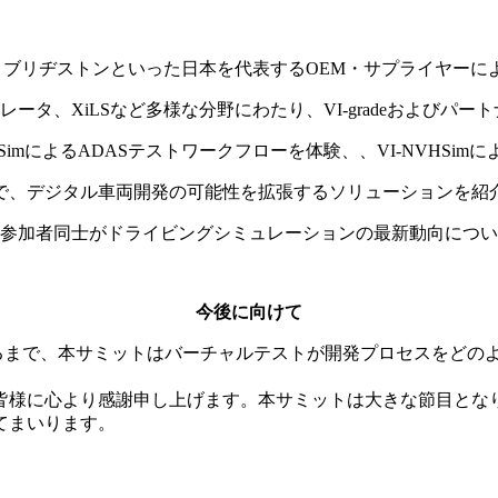
U、ブリヂストンといった日本を代表するOEM・サプライヤーに
タ、XiLSなど多様な分野にわたり、VI-gradeおよびパー
dSimによるADASテストワークフローを体験、、VI-NVHSi
で、デジタル車両開発の可能性を拡張するソリューションを紹
参加者同士がドライビングシミュレーションの最新動向につい
今後に向けて
Iに至るまで、本サミットはバーチャルテストが開発プロセスをど
皆様に心より感謝申し上げます。本サミットは大きな節目とな
てまいります。