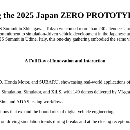
g the 2025 Japan ZERO PROTOTYP
mmit in Shinagawa, Tokyo welcomed more than 230 attendees and del
mmitment to simulation-driven vehicle development in the Japanese au
ummit in Udine, Italy, this one-day gathering embodied the same visi
A Full Day of Innovation and Interaction
 Honda Motor, and SUBARU, showcasing real-world applications of vi
Simulation, Simulator, and XiLS, with 149 demos delivered by VI-grade
HSim, and ADAS testing workflows.
ions that expand the boundaries of digital vehicle engineering.
n driving simulation trends during breaks and at the closing reception