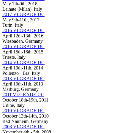
May 7th-9th, 2018
Lainate (Milan), Italy
2017 VI-GRADE UC
May 9th-11th, 2017
Turin, Italy
2016 VI-GRADE UC
April 12th-13th, 2016
Wiesbaden, Germany
2015 VI-GRADE UC
April 15th-16th, 2015
Trieste, Italy
2014 VI-GRADE UC
April 10th-11th, 2014
Pollenzo - Bra, Italy
2013 VI-GRADE UC
April 10th-11th, 2013
Marburg, Germany
2011 VI-GRADE UC
October 18th-19th, 2011
Udine, Italy
2010 VI-GRADE UC
October 13th-14th, 2010
Bad Nauheim, Germany
2008 VI-GRADE UC
November 4th - 5th, 2008