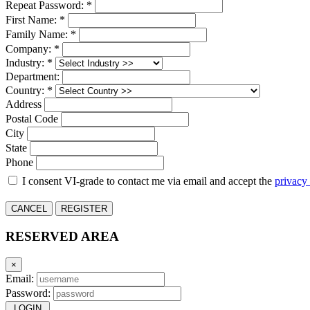
Repeat Password: *
First Name: *
Family Name: *
Company: *
Industry: *
Department:
Country: *
Address
Postal Code
City
State
Phone
I consent VI-grade to contact me via email and accept the
privacy
CANCEL
REGISTER
RESERVED AREA
×
Email:
Password:
LOGIN