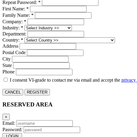
Repeat Password: *
First Name: *
Family Name: *
Company: *
Industry: *
Department:
Country: *
Address
Postal Code
City
State
Phone
I consent VI-grade to contact me via email and accept the
privacy
CANCEL
REGISTER
RESERVED AREA
×
Email:
Password:
LOGIN