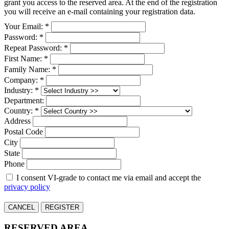
grant you access to the reserved area. At the end of the registration
you will receive an e-mail containing your registration data.
Your Email: *
Password: *
Repeat Password: *
First Name: *
Family Name: *
Company: *
Industry: *
Department:
Country: *
Address
Postal Code
City
State
Phone
I consent VI-grade to contact me via email and accept the
privacy policy
CANCEL
REGISTER
RESERVED AREA