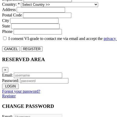
Country: *
Address
Postal Code
City
State
Phone
I consent VI-grade to contact me via email and accept the
privacy
CANCEL
REGISTER
RESERVED AREA
×
Email:
Password:
LOGIN
Forgot your password?
Register
CHANGE PASSWORD
Email: