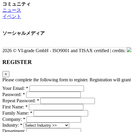
コミュニティ
ニュース
イベント
ソーシャルメディア
2026 © VI-grade GmbH - ISO9001 and TISAX certified | credits:
REGISTER
×
Please complete the following form to register. Registration will grant 
Your Email: *
Password: *
Repeat Password: *
First Name: *
Family Name: *
Company: *
Industry: *
Department: