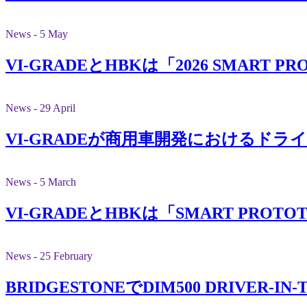
News - 5 May
VI-GRADEとHBKは「2026 SMART
News - 29 April
VI-GRADEが商用車開発におけるド
News - 5 March
VI-GRADEとHBKは「SMART PROT
News - 25 February
BRIDGESTONEでDIM500 DRIV