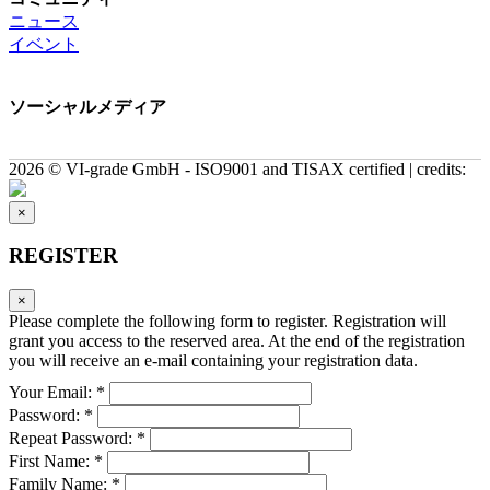
ニュース
イベント
ソーシャルメディア
2026 © VI-grade GmbH - ISO9001 and TISAX certified | credits:
×
REGISTER
×
Please complete the following form to register. Registration will
grant you access to the reserved area. At the end of the registration
you will receive an e-mail containing your registration data.
Your Email: *
Password: *
Repeat Password: *
First Name: *
Family Name: *