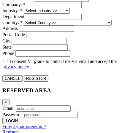
Company: *
Industry: *
Department:
Country: *
Address
Postal Code
City
State
Phone
I consent VI-grade to contact me via email and accept the
privacy policy
CANCEL
REGISTER
RESERVED AREA
×
Email:
Password:
LOGIN
Forgot your password?
Register