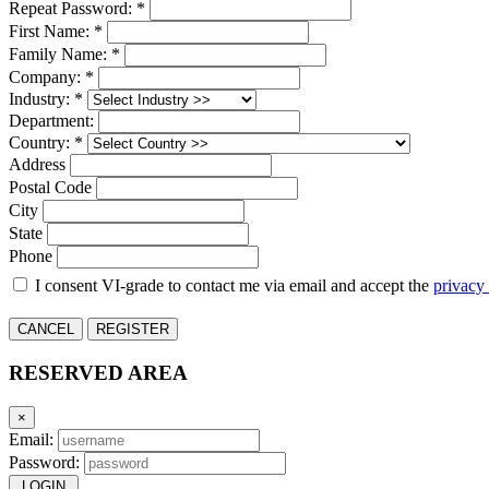
Repeat Password: *
First Name: *
Family Name: *
Company: *
Industry: *
Department:
Country: *
Address
Postal Code
City
State
Phone
I consent VI-grade to contact me via email and accept the
privacy
CANCEL
REGISTER
RESERVED AREA
×
Email:
Password:
LOGIN