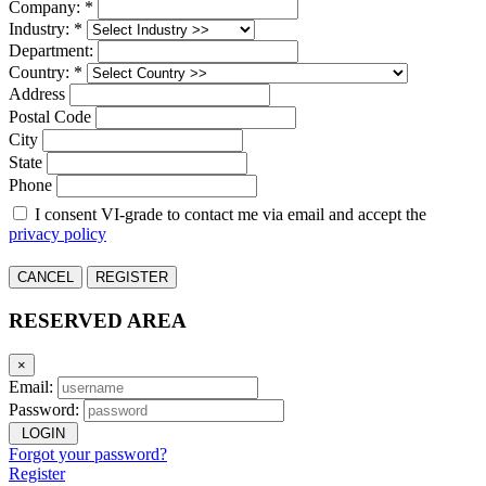
Company: *
Industry: *
Department:
Country: *
Address
Postal Code
City
State
Phone
I consent VI-grade to contact me via email and accept the
privacy policy
CANCEL
REGISTER
RESERVED AREA
×
Email:
Password:
LOGIN
Forgot your password?
Register