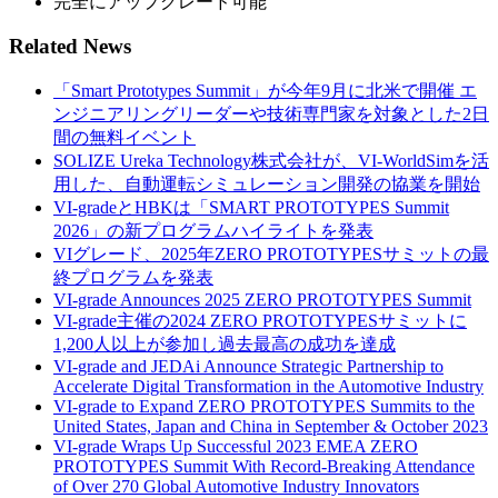
完全にアップグレード可能
Related News
「Smart Prototypes Summit」が今年9月に北米で開催 エ
ンジニアリングリーダーや技術専門家を対象とした2日
間の無料イベント
SOLIZE Ureka Technology株式会社が、VI-WorldSimを活
用した、自動運転シミュレーション開発の協業を開始
VI-gradeとHBKは「SMART PROTOTYPES Summit
2026」の新プログラムハイライトを発表
VIグレード、2025年ZERO PROTOTYPESサミットの最
終プログラムを発表
VI-grade Announces 2025 ZERO PROTOTYPES Summit
VI-grade主催の2024 ZERO PROTOTYPESサミットに
1,200人以上が参加し過去最高の成功を達成
VI-grade and JEDAi Announce Strategic Partnership to
Accelerate Digital Transformation in the Automotive Industry
VI-grade to Expand ZERO PROTOTYPES Summits to the
United States, Japan and China in September & October 2023
VI-grade Wraps Up Successful 2023 EMEA ZERO
PROTOTYPES Summit With Record-Breaking Attendance
of Over 270 Global Automotive Industry Innovators