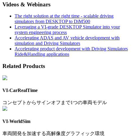
Videos & Webinars
The right solution at the right time - scalable driving
simulators from DESKTOP to DiM500
Leveraging a VI-grade DESKTOP Simulator into your
system engineering process
Accelerating ADAS and AV vehicle development with
simulation and Driving Simulators
Accelerating product development with Driving Simulators
Ride&Handling applications
Related Products
VI-CarRealTime
コンセプトからサインオフまで1つの車両モデル
VI-WorldSim
車両開発を加速する高解像度グラフィック環境