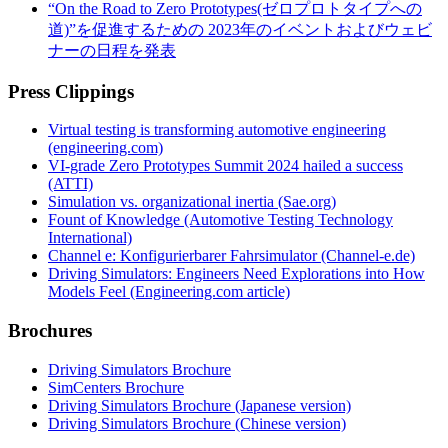
“On the Road to Zero Prototypes(ゼロプロトタイプへの
道)”を促進するための 2023年のイベントおよびウェビ
ナーの日程を発表
Press Clippings
Virtual testing is transforming automotive engineering
(engineering.com)
VI-grade Zero Prototypes Summit 2024 hailed a success
(ATTI)
Simulation vs. organizational inertia (Sae.org)
Fount of Knowledge (Automotive Testing Technology
International)
Channel e: Konfigurierbarer Fahrsimulator (Channel-e.de)
Driving Simulators: Engineers Need Explorations into How
Models Feel (Engineering.com article)
Brochures
Driving Simulators Brochure
SimCenters Brochure
Driving Simulators Brochure (Japanese version)
Driving Simulators Brochure (Chinese version)