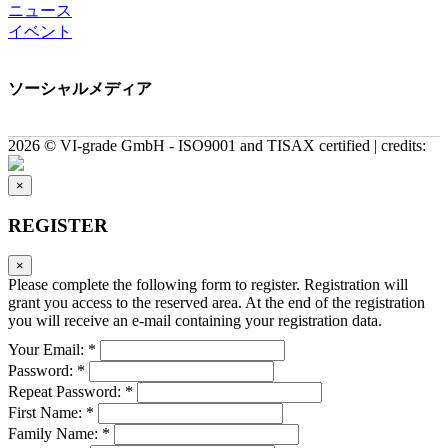
ニュース
イベント
ソーシャルメディア
2026 © VI-grade GmbH - ISO9001 and TISAX certified | credits:
×
REGISTER
×
Please complete the following form to register. Registration will
grant you access to the reserved area. At the end of the registration
you will receive an e-mail containing your registration data.
Your Email: *
Password: *
Repeat Password: *
First Name: *
Family Name: *