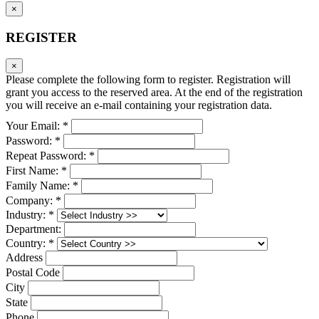
×
REGISTER
×
Please complete the following form to register. Registration will
grant you access to the reserved area. At the end of the registration
you will receive an e-mail containing your registration data.
Your Email: *
Password: *
Repeat Password: *
First Name: *
Family Name: *
Company: *
Industry: *
Department:
Country: *
Address
Postal Code
City
State
Phone