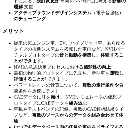
トによる
、設計変更が
車両のNVH特性に与える
影響の
理解
支援
アクティブサウンドデザインシステム
（電子音強化
）
のチューニング
メリット
従来のICエンジン車、EV、ハイブリッド車、あらゆる
タイプの推進システムを搭載した車両など、NVHバー
チャルプロトタイプの
音と振動を構築し、体験するこ
とができます。
NVHの意思決定プロセスにおける
信頼性の向上
最初の物理的プロトタイプに先立ち、新型車を
運転し
評価することが
できます。
パワートレインの音質について、
複数の走行条件や
負
荷条件を迅速にテスト
CAEデータに耳を
傾け
、NVHシミュレータの仮想プ
ロトタイプにCAEデータを
組み込む
車載やテストベンチの記録、複数のCAE解析結果タイ
プなど、
複数のソースからのデータを組み合わせて体
験
いつでもデータベース内の任意の車両をドライブする