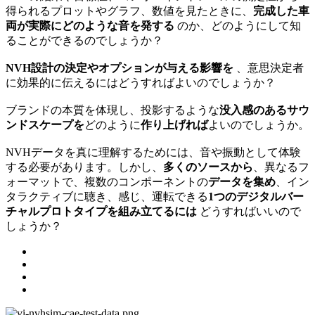
得られるプロットやグラフ、数値を見たときに、
完成した車
両が実際にどのような音を発する
のか、どのようにして知
ることができるのでしょうか？
NVH設計の決定やオプションが与える影響を
、意思決定者
に効果的に伝えるにはどうすればよいのでしょうか？
ブランドの本質を体現し、投影するような
没入感のあるサウ
ンドスケープを
どのように
作り上げれば
よいのでしょうか。
NVHデータを真に理解するためには、音や振動として体験
する必要があります。しかし、
多くのソースから
、異なるフ
ォーマットで、複数のコンポーネントの
データを集め
、イン
タラクティブに聴き、感じ、運転できる
1つのデジタルバー
チャルプロトタイプを組み立てるには
どうすればいいので
しょうか？