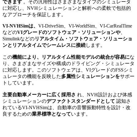
できます
。その汎用性はさまざまなタイプのシミュレータ
に対応し、NVHシミュレーションと解析への柔軟で包括的
なアプローチを保証します。
VI-NVHSimは、
VI-DriveSim、VI-WorldSim、VI-CarRealTime
などの
VIグレードのソフトウェア・ソリューションや
、
Simulinkなどの
リアルタイム・ソフトウェア・ソリューショ
ンとリアルタイムでシームレスに接続
します。
この
機能により、リアルタイム性能モデルの統合が容易に
な
り、さまざまなサイズや構成のドライビング・シミュレータ
に対応します。このソフトウェアは、VIグレードのFSSシミ
ュレータの機能を反映した
多属性シミュレーションを
サポー
トしています。
主要自動車メーカーに広く採用さ
れ、NVH設計および体感
シミュレーションの
デファクトスタンダードとして
認知さ
れているVI-NVHSimは、自動車の音響振動特性を設計・改
良するための
業界標準となって
います。