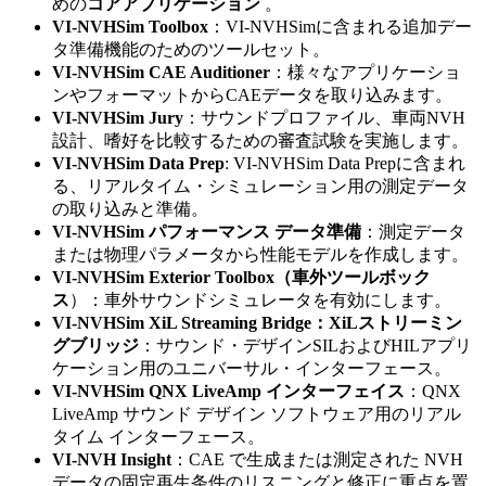
めの
コアアプリケーション
。
VI-NVHSim Toolbox
：VI-NVHSimに含まれる追加デー
タ準備機能のためのツールセット。
VI-NVHSim CAE Auditioner
：様々なアプリケーショ
ンやフォーマットからCAEデータを取り込みます。
VI-NVHSim Jury
：サウンドプロファイル、車両NVH
設計、嗜好を比較するための審査試験を実施します。
VI-NVHSim Data Prep
: VI-NVHSim Data Prepに含まれ
る、リアルタイム・シミュレーション用の測定データ
の取り込みと準備。
VI-NVHSim パフォーマンス データ準備
：測定データ
または物理パラメータから性能モデルを作成します。
VI-NVHSim Exterior Toolbox（車外ツールボック
ス
）：車外サウンドシミュレータを有効にします。
VI-NVHSim XiL Streaming Bridge：XiLストリーミン
グブリッジ
：サウンド・デザインSILおよびHILアプリ
ケーション用のユニバーサル・インターフェース。
VI-NVHSim QNX LiveAmp インターフェイス
：QNX
LiveAmp サウンド デザイン ソフトウェア用のリアル
タイム インターフェース。
VI-NVH Insight
：CAE で生成または測定された NVH
データの固定再生条件のリスニングと修正に重点を置