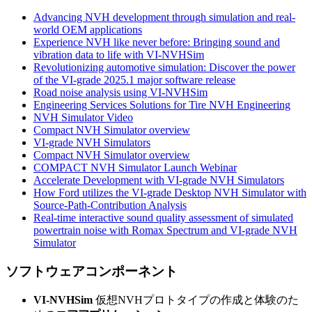
Advancing NVH development through simulation and real-
world OEM applications
Experience NVH like never before: Bringing sound and
vibration data to life with VI-NVHSim
Revolutionizing automotive simulation: Discover the power
of the VI-grade 2025.1 major software release
Road noise analysis using VI-NVHSim
Engineering Services Solutions for Tire NVH Engineering
NVH Simulator Video
Compact NVH Simulator overview
VI-grade NVH Simulators
Compact NVH Simulator overview
COMPACT NVH Simulator Launch Webinar
Accelerate Development with VI-grade NVH Simulators
How Ford utilizes the VI-grade Desktop NVH Simulator with
Source-Path-Contribution Analysis
Real-time interactive sound quality assessment of simulated
powertrain noise with Romax Spectrum and VI-grade NVH
Simulator
ソフトウェアコンポーネント
VI-NVHSim
仮想NVHプロトタイプの作成と体験のた