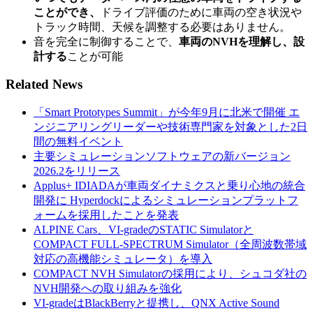
ことができ、
ドライブ評価のために車両の空き状況や
トラック時間、天候を調整する必要はありません。
音を完全に制御することで、
車両のNVHを理解し、設
計する
ことが可能
Related News
「Smart Prototypes Summit」が今年9月に北米で開催 エ
ンジニアリングリーダーや技術専門家を対象とした2日
間の無料イベント
主要シミュレーションソフトウェアの新バージョン
2026.2をリリース
Applus+ IDIADAが車両ダイナミクスと乗り心地の統合
開発に Hyperdockによるシミュレーションプラットフ
ォームを採用したことを発表
ALPINE Cars、VI-gradeのSTATIC Simulatorと
COMPACT FULL-SPECTRUM Simulator（全周波数帯域
対応の高機能シミュレータ）を導入
COMPACT NVH Simulatorの採用により、シュコダ社の
NVH開発への取り組みを強化
VI-gradeはBlackBerryと提携し、QNX Active Sound