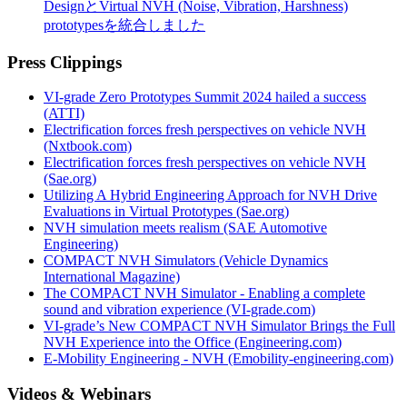
DesignとVirtual NVH (Noise, Vibration, Harshness)
prototypesを統合しました
Press Clippings
VI-grade Zero Prototypes Summit 2024 hailed a success
(ATTI)
Electrification forces fresh perspectives on vehicle NVH
(Nxtbook.com)
Electrification forces fresh perspectives on vehicle NVH
(Sae.org)
Utilizing A Hybrid Engineering Approach for NVH Drive
Evaluations in Virtual Prototypes (Sae.org)
NVH simulation meets realism (SAE Automotive
Engineering)
COMPACT NVH Simulators (Vehicle Dynamics
International Magazine)
The COMPACT NVH Simulator - Enabling a complete
sound and vibration experience (VI-grade.com)
VI-grade’s New COMPACT NVH Simulator Brings the Full
NVH Experience into the Office (Engineering.com)
E-Mobility Engineering - NVH (Emobility-engineering.com)
Videos & Webinars