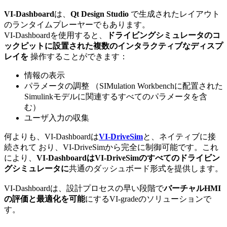
VI-Dashboard
は、
Qt Design Studio
で生成されたレイアウト
のランタイムプレーヤーでもあります。
VI-Dashboardを使用すると、
ドライビングシミュレータのコ
ックピットに設置された複数のインタラクティブなディスプ
レイを
操作することができます：
情報の表示
パラメータの調整 （SIMulation Workbenchに配置された
Simulinkモデルに関連するすべてのパラメータを含
む）
ユーザ入力の収集
何よりも、VI-Dashboardは
VI-DriveSim
と、ネイティブに接
続されて おり、VI-DriveSimから完全に制御可能です。これ
により、
VI-DashboardはVI-DriveSimのすべてのドライビン
グシミュレータに
共通のダッシュボード形式を提供します。
VI-Dashboardは、設計プロセスの早い段階で
バーチャルHMI
の評価と最適化を可能
にするVI-gradeのソリューションで
す。