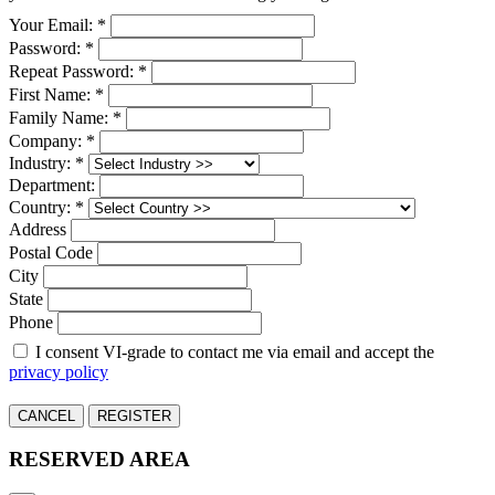
Your Email: *
Password: *
Repeat Password: *
First Name: *
Family Name: *
Company: *
Industry: *
Department:
Country: *
Address
Postal Code
City
State
Phone
I consent VI-grade to contact me via email and accept the
privacy policy
CANCEL
REGISTER
RESERVED AREA