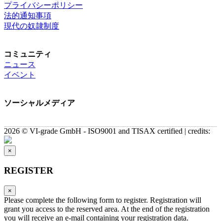
プライバシーポリシー
法的通知事項
現代の奴隷制度
コミュニティ
ニュース
イベント
ソーシャルメディア
2026 © VI-grade GmbH - ISO9001 and TISAX certified | credits:
×
REGISTER
×
Please complete the following form to register. Registration will
grant you access to the reserved area. At the end of the registration
you will receive an e-mail containing your registration data.