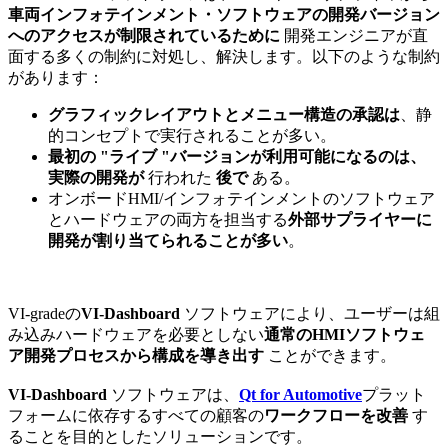
車両インフォテインメント・ソフトウェアの開発バージョン
へのアクセスが制限されているために
開発エンジニアが直
面する多くの制約に対処し、解決します。以下のような制約
があります：
グラフィックレイアウトとメニュー構造の承認は
、静
的コンセプトで実行されることが多い。
最初の "ライブ "バージョンが利用可能になるのは、
実際の開発が
行われた
後で
ある。
オンボードHMI/インフォテインメントのソフトウェア
とハードウェアの両方を担当する
外部サプライヤーに
開発が割り当てられることが多い
。
VI-gradeの
VI-Dashboard
ソフトウェアにより、ユーザーは組
み込みハードウェアを必要としない
通常のHMIソフトウェ
ア開発プロセスから構成を導き出す
ことができます。
VI-Dashboard
ソフトウェアは、
Qt for Automotive
プラット
フォームに依存するすべての顧客の
ワークフローを改善
す
ることを目的としたソリューションです。