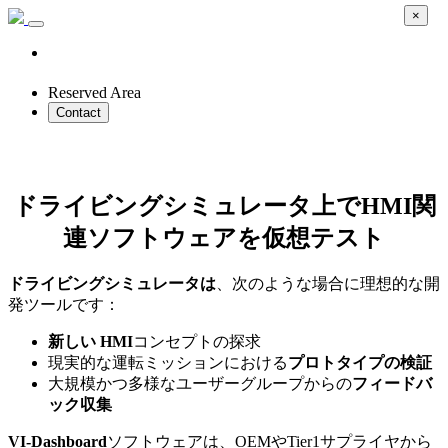
×
Reserved Area
Contact
VI-Dashboard
ドライビングシミュレータ上でHMI関
連ソフトウェアを仮想テスト
ドライビングシミュレータは
、次のような場合に理想的な開
発ツールです：
新しい HMI
コンセプトの探求
現実的な運転ミッションにおける
プロトタイプの検証
大規模かつ多様なユーザーグループからの
フィードバ
ック収集
VI-Dashboard
ソフトウェアは、OEMやTier1サプライヤから