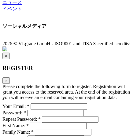
ニュース
イベント
ソーシャルメディア
2026 © VI-grade GmbH - ISO9001 and TISAX certified | credits:
×
REGISTER
×
Please complete the following form to register. Registration will
grant you access to the reserved area. At the end of the registration
you will receive an e-mail containing your registration data.
Your Email: *
Password: *
Repeat Password: *
First Name: *
Family Name: *