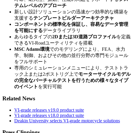
テムレベルのアプローチ
新しい設計ソリューションの迅速かつ効率的な構築を
支援する
テンプレートビルダーアーキテクチャ
コンポーネントの標準化を保証し、容易なデータ管理
を可能にする
データライブラリ
あらゆるタイプの
2Dまたは3D道路プロファイル
を定義
できるVI-Roadユーティリティを搭載
MSC Adams環境
でのモデリングにより、FEA、水力
学、制御、およびその他の並行分野の専門モジュール
をフルサポート
専用のシミュレーションメニューにより、テストトラ
ック上または2ポストリグ上で
モーターサイクルモデル
の完全なバーチャルテストを行うための様々なタイプ
のイベント
を実行可能
Related News
VI-grade releases v19.0 product suite
VI-grade releases v18.0 product suite
Deakin University selects VI-grade motorcycle solutions
Press Clippings