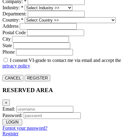
Company: *
Industry: *
Department:
Country: *
Address
Postal Code
City
State
Phone
I consent VI-grade to contact me via email and accept the
privacy policy
CANCEL
REGISTER
RESERVED AREA
×
Email:
Password:
LOGIN
Forgot your password?
Register