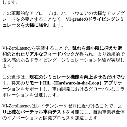
します。
この革新的なアプローチは、ハードウェアの大幅なアップグ
レードを必要とすることなく、
VI-gradeのドライビングシミ
ュレータを大幅に強化
します。
VI-ZeroLatencyを実装することで、
乱れを最小限に抑えた調
和のとれたリアルなフィードバック
が得られ、より効果的で
没入感のあるドライビング・シミュレーション体験が実現し
ます。
この進歩は
、現在のシミュレータ機能を向上させるだけでな
く
、将来の
リモートHiL（Hardware-in-the-Loop）アプリケ
ーション
をサポートし、車両開発におけるグローバルなコラ
ボレーションを促進します。
VI-ZeroLatencyはレイテンシーをゼロに近づけることで、
よ
り正確なバーチャル車両テスト
を可能にし、自動車業界全体
のイノベーションと開発プロセスを加速します。