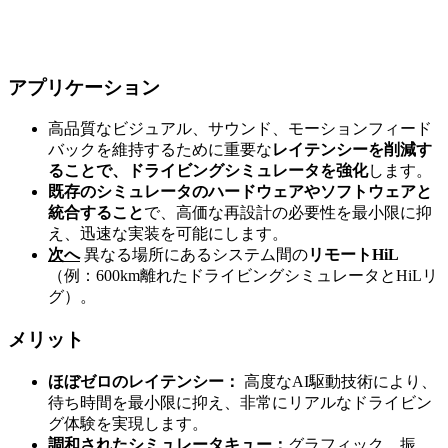
アプリケーション
高品質なビジュアル、サウンド、モーションフィード
バックを維持するために重要な
レイテンシーを削減す
ることで、ドライビングシミュレータを強化
します。
既存のシミュレータのハードウェアやソフトウェアと
統合すること
で、高価な再設計の必要性を最小限に抑
え、迅速な実装を可能にします。
次へ
異なる場所にあるシステム間の
リモートHiL
（例：600km離れたドライビングシミュレータとHiLリ
グ）。
メリット
ほぼゼロのレイテンシー：
高度なAI駆動技術により、
待ち時間を最小限に抑え、非常にリアルなドライビン
グ体験を実現します。
調和されたシミュレータキュー：
グラフィック、振