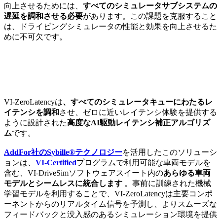
向上させるためには、
すべてのシミュレータサブシステムの
遅延を調和させる必要
があります。この課題を克服すること
は、ドライビングシミュレータの性能と効果を向上させるた
めに不可欠です。
VI-ZeroLatencyは
、すべてのシミュレータキューにわたるレ
イテンシを調和
させ、ゼロに近いレイテンシ体験を提供する
ように設計された
高度なAI駆動レイテンシ補正アルゴリズ
ム
です。
AddFor社のSybille®テクノロジー
を活用したこのソリューシ
ョンは、
VI-Certified
プログラムで利用可能な車両モデルを
含む、VI-DriveSimソフトウェアスイート内の
あらゆる車両
モデルとシームレスに統合します
。事前に訓練された機械
学習モデルを利用することで、VI-ZeroLatencyは主要コンポ
ーネントからのリアルタイム信号を予測し、よりスムーズな
フィードバックと没入感のあるシミュレーション環境を提供