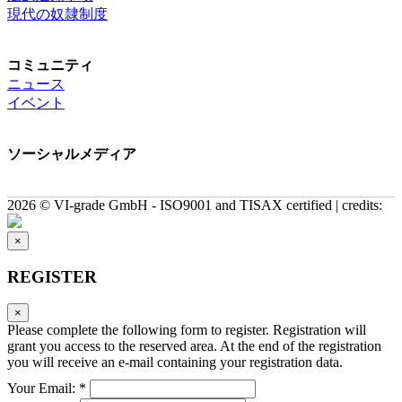
現代の奴隷制度
コミュニティ
ニュース
イベント
ソーシャルメディア
2026 © VI-grade GmbH - ISO9001 and TISAX certified | credits:
×
REGISTER
×
Please complete the following form to register. Registration will
grant you access to the reserved area. At the end of the registration
you will receive an e-mail containing your registration data.
Your Email: *