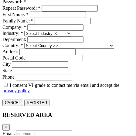
Password: *
Repeat Password: *
First Name: *
Family Name: *
Company: *
Industry: *
Department:
Country: *
Address
Postal Code
City
State
Phone
I consent VI-grade to contact me via email and accept the
privacy policy
CANCEL
REGISTER
RESERVED AREA
×
Email: