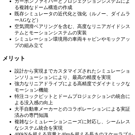
カーボンファイバーとプロジェクションシステムによ
る複雑なドーム構造の作成
既存シミュレータの近代化と強化（ルノー、ダイムラ
ーAGなど）
空気潤滑ベアリングを含む、高度なリニアガイドシス
テムとモーションシステムの実装
シミュレーション環境用の車両キャビンやモックアッ
プの組み立て
メリット
設計から実現までカスタマイズされたシミュレーショ
ンソリューションにより、最高の精度を実現
強力なリニアドライブによる高精度でダイナミックな
モーション機能
特注コックピットとドームプロジェクションの統合に
よる没入感の向上
大手自動車メーカーとのコラボレーションによる実証
済みの専門知識
複雑なシミュレーションニーズに対応し、シームレス
なシステム統合を実現
400kNを超える容量と40mを超える長さのスケーラブル