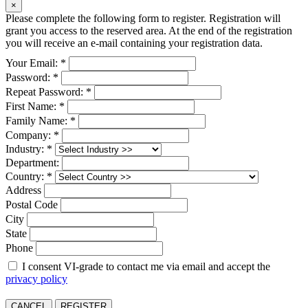
×
Please complete the following form to register. Registration will
grant you access to the reserved area. At the end of the registration
you will receive an e-mail containing your registration data.
Your Email: *
Password: *
Repeat Password: *
First Name: *
Family Name: *
Company: *
Industry: *
Department:
Country: *
Address
Postal Code
City
State
Phone
I consent VI-grade to contact me via email and accept the
privacy policy
CANCEL
REGISTER