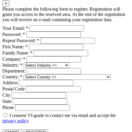
×
Please complete the following form to register. Registration will
grant you access to the reserved area. At the end of the registration
you will receive an e-mail containing your registration data.
Your Email: *
Password: *
Repeat Password: *
First Name: *
Family Name: *
Company: *
Industry: *
Department:
Country: *
Address
Postal Code
City
State
Phone
I consent VI-grade to contact me via email and accept the
privacy policy