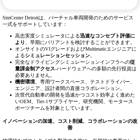
SimCenter Detroitは、バーチャル車両開発のためのサービス
一式をサポートしています：
高忠実度シミュレータによる
迅速なコンセプト評価に
より
、早期にバリアントを検討することができます。
オンサイトのVIグレードおよびMultimaticエンジニアに
よる
シミュレーションセッション
。
完全なドライビングシミュレーションインフラへの
従
量課金制アクセス
-ハードウェアへの多額の先行投資は
必要ありません。
機密環境
、専用ワークスペース、テストドライバー、
エンジニア、設計者間の直接コラボレーション。
次世代自動車の開発を迅速かつコスト効率よく進めた
いOEM、Tier-1サプライヤー、研究機関、モータース
ポーツチームを対象としています。
イノベーションの加速、コスト削減、コラボレーションの改
善