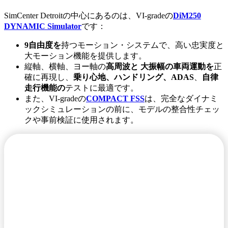
SimCenter Detroitの中心にあるのは、VI-gradeの
DiM250
DYNAMIC Simulator
です：
9自由度を
持つモーション・システムで、高い忠実度と
大モーション機能を提供します。
縦軸、横軸、ヨー軸の
高周波と
大振幅の車両運動を
正
確に再現し、
乗り心地、ハンドリング、ADAS
、
自律
走行機能の
テストに最適です。
また、VI-gradeの
COMPACT FSS
は、完全なダイナミ
ックシミュレーションの前に、モデルの整合性チェッ
クや事前検証に使用されます。