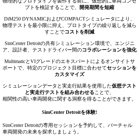
物理的なプロトタイプを製作する前に、仮想的に車両コンセ
プトを検証することで、
開発期間を短縮
DiM250 DYNAMICおよびCOMPACTシミュレータにより、
物理テストを最小限に抑え、プロトタイプの繰り返しを減ら
すことで
コストを削減
SimCenter Detroitの共有シミュレーション環境で、エンジニ
ア、設計者、テストドライバー間の
コラボレーションを強化
MultimaticとVIグレードのエキスパートによるオンサイトサ
ポートで、特定のプロジェクト目標に合わせて
セッションを
カスタマイズ
シミュレーションデータと実走行結果を使用した
仮想テスト
と実走行テストを組み合わせる
ことで、
相関性の高い車両開発に関する洞察を得ることができます。
SimCenter Detroitを体験!
SimCenter Detroitの専用セッションを予約して、バーチャル
車両開発の未来を探求しましょう。