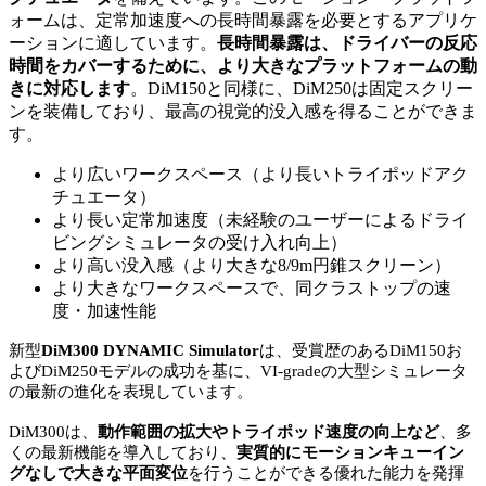
ォームは、定常加速度への長時間暴露を必要とするアプリケ
ーションに適しています。
長時間暴露は、ドライバーの反応
時間をカバーするために、より大きなプラットフォームの動
きに対応します
。DiM150と同様に、DiM250は固定スクリー
ンを装備しており、最高の視覚的没入感を得ることができま
す。
より広いワークスペース（より長いトライポッドアク
チュエータ）
より長い定常加速度（未経験のユーザーによるドライ
ビングシミュレータの受け入れ向上）
より高い没入感（より大きな8/9m円錐スクリーン）
より大きなワークスペースで、同クラストップの速
度・加速性能
新型
DiM300 DYNAMIC Simulator
は、受賞歴のあるDiM150お
よびDiM250モデルの成功を基に、VI-gradeの大型シミュレータ
の最新の進化を表現しています。
DiM300は、
動作範囲の拡大やトライポッド速度の向上など
、多
くの最新機能を導入しており、
実質的にモーションキューイン
グなしで大きな平面変位
を行うことができる優れた能力を発揮