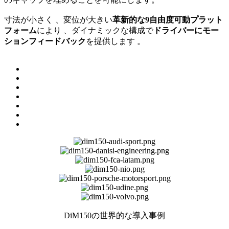
寸法が小さく
、変位が大きい
革新的な9自由度可動プラット
フォーム
により
、ダイナミックな構成で
ドライバーにモー
ションフィードバック
を提供します
。
DiM150の世界的な導入事例