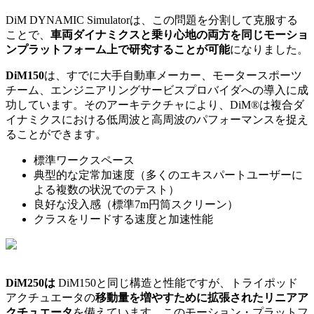
DiM DYNAMIC Simulatorは、この問題を分割して克服する
ことで、
車両ダイナミクスと乗り心地の両方を同じモーショ
ンプラットフォーム上で研究することが可能
になりました。
DiM150
は、すでに大手自動車メーカー、モータースポーツ
チーム、エンジニアリングサービスプロバイダへの導入に成
功しています。そのアーキテクチャにより、DiM®は複合ダ
イナミクスにおける低周波と高周波のパフォーマンスを捉え
ることができます。
標準ワークスペース
典型的な定常加速度（多くのエキスパートユーザーに
よる複数の状況でのテスト）
良好な没入感（標準7m円筒スクリーン）
クラスをリードする速度と加速性能
DiM250は
DiM150と同じ構造と性能ですが、トライポッド
アクチュエータの
移動量を増やすために拡張されたリニアア
クチュエータ
を備えています。このモーション・プラットフ