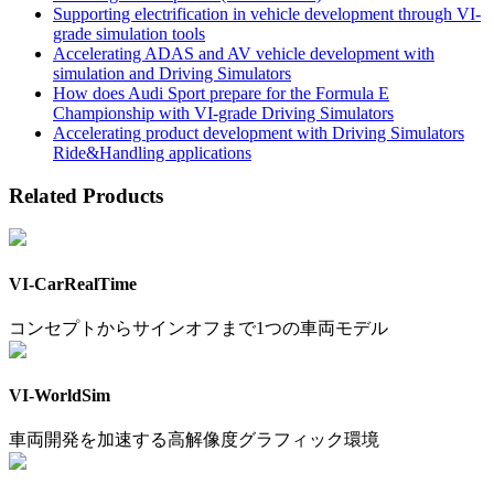
Supporting electrification in vehicle development through VI-
grade simulation tools
Accelerating ADAS and AV vehicle development with
simulation and Driving Simulators
How does Audi Sport prepare for the Formula E
Championship with VI-grade Driving Simulators
Accelerating product development with Driving Simulators
Ride&Handling applications
Related Products
VI-CarRealTime
コンセプトからサインオフまで1つの車両モデル
VI-WorldSim
車両開発を加速する高解像度グラフィック環境