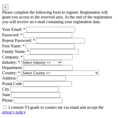
×
Please complete the following form to register. Registration will
grant you access to the reserved area. At the end of the registration
you will receive an e-mail containing your registration data.
Your Email: *
Password: *
Repeat Password: *
First Name: *
Family Name: *
Company: *
Industry: *
Department:
Country: *
Address
Postal Code
City
State
Phone
I consent VI-grade to contact me via email and accept the
privacy policy