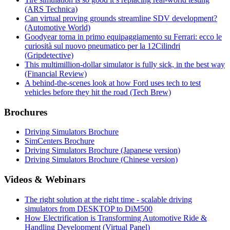
(ARS Technica)
Can virtual proving grounds streamline SDV development?
(Automotive World)
Goodyear torna in primo equipaggiamento su Ferrari: ecco le
curiosità sul nuovo pneumatico per la 12Cilindri
(Gripdetective)
This multimillion-dollar simulator is fully sick, in the best way
(Financial Review)
A behind-the-scenes look at how Ford uses tech to test
vehicles before they hit the road (Tech Brew)
Brochures
Driving Simulators Brochure
SimCenters Brochure
Driving Simulators Brochure (Japanese version)
Driving Simulators Brochure (Chinese version)
Videos & Webinars
The right solution at the right time - scalable driving
simulators from DESKTOP to DiM500
How Electrification is Transforming Automotive Ride &
Handling Development (Virtual Panel)