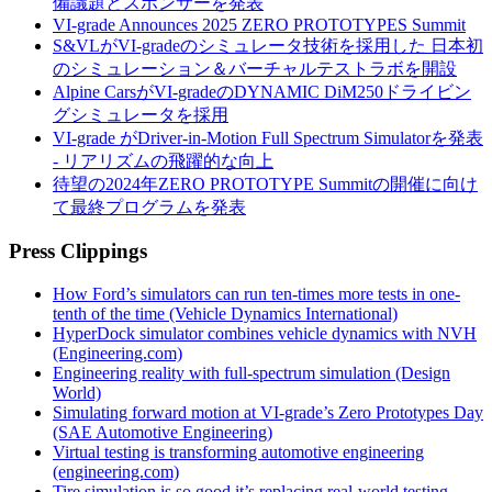
備議題とスポンサーを発表
VI-grade Announces 2025 ZERO PROTOTYPES Summit
S&VLがVI-gradeのシミュレータ技術を採用した 日本初
のシミュレーション＆バーチャルテストラボを開設
Alpine CarsがVI-gradeのDYNAMIC DiM250ドライビン
グシミュレータを採用
VI-grade がDriver-in-Motion Full Spectrum Simulatorを発表
- リアリズムの飛躍的な向上
待望の2024年ZERO PROTOTYPE Summitの開催に向け
て最終プログラムを発表
Press Clippings
How Ford’s simulators can run ten-times more tests in one-
tenth of the time (Vehicle Dynamics International)
HyperDock simulator combines vehicle dynamics with NVH
(Engineering.com)
Engineering reality with full-spectrum simulation (Design
World)
Simulating forward motion at VI-grade’s Zero Prototypes Day
(SAE Automotive Engineering)
Virtual testing is transforming automotive engineering
(engineering.com)
Tire simulation is so good it’s replacing real-world testing