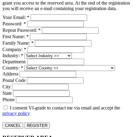
grant you access to the reserved area. At the end of the registration
you will receive an e-mail containing your registration data.
Your Email: *
Password: *
Repeat Password: *
First Name: *
Family Name: *
Company: *
Industry: *
Department:
Country: *
Address
Postal Code
City
State
Phone
I consent VI-grade to contact me via email and accept the
privacy policy
CANCEL
REGISTER