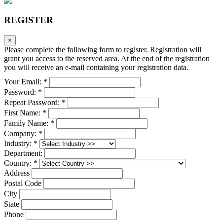
REGISTER
×
Please complete the following form to register. Registration will
grant you access to the reserved area. At the end of the registration
you will receive an e-mail containing your registration data.
Your Email: *
Password: *
Repeat Password: *
First Name: *
Family Name: *
Company: *
Industry: *
Department:
Country: *
Address
Postal Code
City
State
Phone