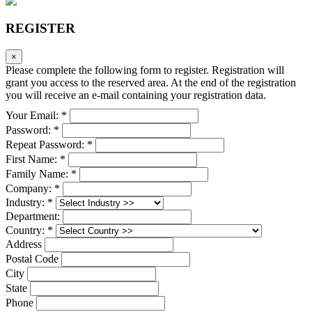
REGISTER
×
Please complete the following form to register. Registration will
grant you access to the reserved area. At the end of the registration
you will receive an e-mail containing your registration data.
Your Email: *
Password: *
Repeat Password: *
First Name: *
Family Name: *
Company: *
Industry: *
Department:
Country: *
Address
Postal Code
City
State
Phone