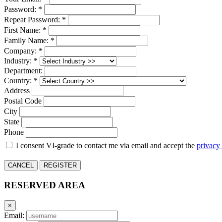
Password: *
Repeat Password: *
First Name: *
Family Name: *
Company: *
Industry: *
Department:
Country: *
Address
Postal Code
City
State
Phone
I consent VI-grade to contact me via email and accept the
privacy
CANCEL
REGISTER
RESERVED AREA
×
Email: