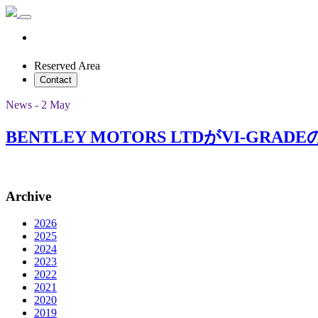
Reserved Area
Contact
News - 2 May
BENTLEY MOTORS LTDがVI-GR
Archive
2026
2025
2024
2023
2022
2021
2020
2019