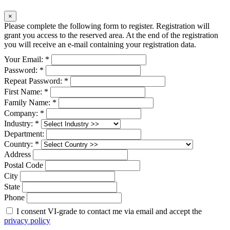
×
Please complete the following form to register. Registration will
grant you access to the reserved area. At the end of the registration
you will receive an e-mail containing your registration data.
Your Email: *
Password: *
Repeat Password: *
First Name: *
Family Name: *
Company: *
Industry: *
Department:
Country: *
Address
Postal Code
City
State
Phone
I consent VI-grade to contact me via email and accept the
privacy policy