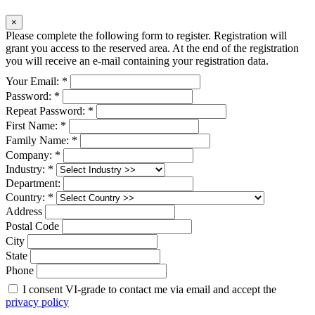
×
Please complete the following form to register. Registration will
grant you access to the reserved area. At the end of the registration
you will receive an e-mail containing your registration data.
Your Email: *
Password: *
Repeat Password: *
First Name: *
Family Name: *
Company: *
Industry: *
Department:
Country: *
Address
Postal Code
City
State
Phone
I consent VI-grade to contact me via email and accept the
privacy policy