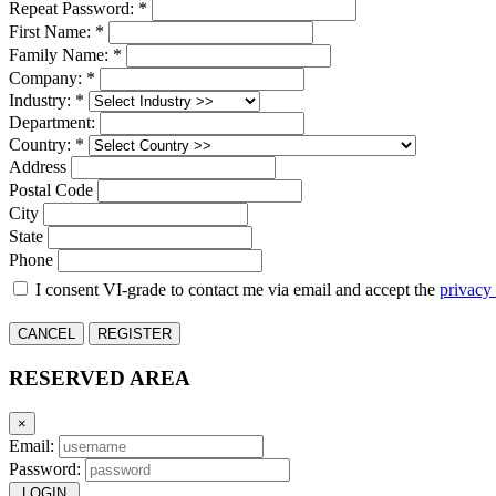
Repeat Password: *
First Name: *
Family Name: *
Company: *
Industry: *
Department:
Country: *
Address
Postal Code
City
State
Phone
I consent VI-grade to contact me via email and accept the
privacy
CANCEL
REGISTER
RESERVED AREA
×
Email:
Password:
LOGIN