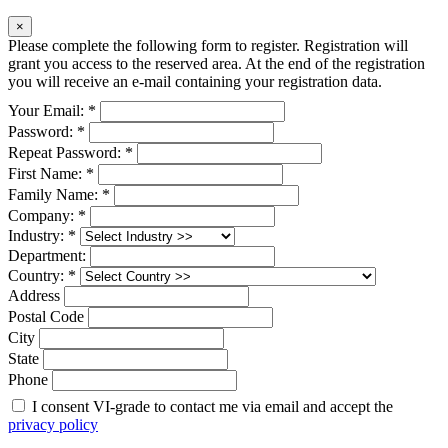
×
Please complete the following form to register. Registration will
grant you access to the reserved area. At the end of the registration
you will receive an e-mail containing your registration data.
Your Email: *
Password: *
Repeat Password: *
First Name: *
Family Name: *
Company: *
Industry: *
Department:
Country: *
Address
Postal Code
City
State
Phone
I consent VI-grade to contact me via email and accept the
privacy policy