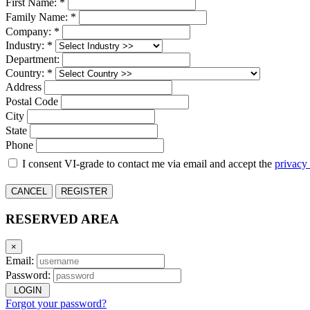
First Name: *
Family Name: *
Company: *
Industry: *
Department:
Country: *
Address
Postal Code
City
State
Phone
I consent VI-grade to contact me via email and accept the
privacy
CANCEL
REGISTER
RESERVED AREA
×
Email:
Password:
LOGIN
Forgot your password?