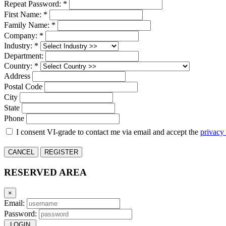
Repeat Password: *
First Name: *
Family Name: *
Company: *
Industry: *
Department:
Country: *
Address
Postal Code
City
State
Phone
I consent VI-grade to contact me via email and accept the
privacy
CANCEL
REGISTER
RESERVED AREA
×
Email:
Password:
LOGIN