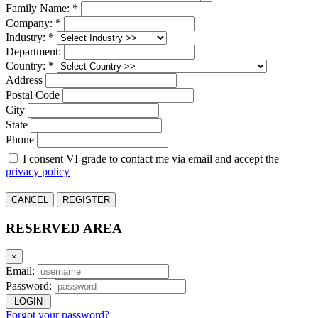
Family Name: *
Company: *
Industry: *
Department:
Country: *
Address
Postal Code
City
State
Phone
I consent VI-grade to contact me via email and accept the
privacy policy
CANCEL
REGISTER
RESERVED AREA
×
Email:
Password:
LOGIN
Forgot your password?