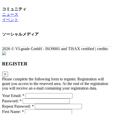
コミュニティ
ニュース
イベント
ソーシャルメディア
2026 © VI-grade GmbH - ISO9001 and TISAX certified | credits:
REGISTER
×
Please complete the following form to register. Registration will
grant you access to the reserved area. At the end of the registration
you will receive an e-mail containing your registration data.
Your Email: *
Password: *
Repeat Password: *
First Name: *