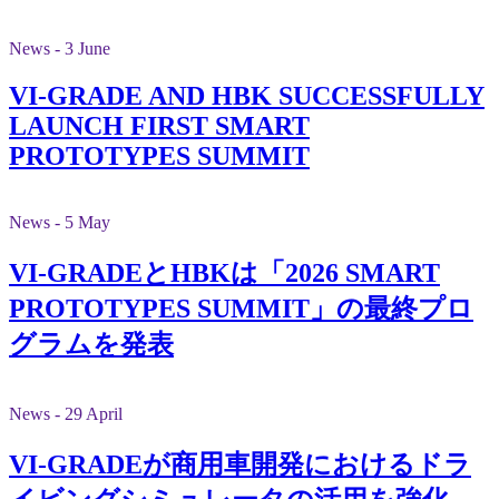
News - 3 June
VI-GRADE AND HBK SUCCESSFULLY
LAUNCH FIRST SMART
PROTOTYPES SUMMIT
News - 5 May
VI-GRADEとHBKは「2026 SMART
PROTOTYPES SUMMIT」の最終プロ
グラムを発表
News - 29 April
VI-GRADEが商用車開発におけるドラ